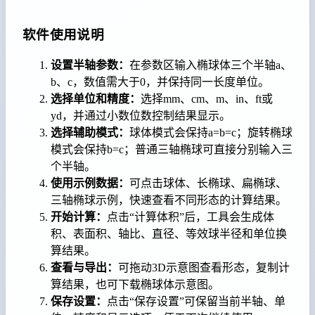
软件使用说明
设置半轴参数：
在参数区输入椭球体三个半轴a、
b、c，数值需大于0，并保持同一长度单位。
选择单位和精度：
选择mm、cm、m、in、ft或
yd，并通过小数位数控制结果显示。
选择辅助模式：
球体模式会保持a=b=c；旋转椭球
模式会保持b=c；普通三轴椭球可直接分别输入三
个半轴。
使用示例数据：
可点击球体、长椭球、扁椭球、
三轴椭球示例，快速查看不同形态的计算结果。
开始计算：
点击“计算体积”后，工具会生成体
积、表面积、轴比、直径、等效球半径和单位换
算结果。
查看与导出：
可拖动3D示意图查看形态，复制计
算结果，也可下载椭球体示意图。
保存设置：
点击“保存设置”可保留当前半轴、单