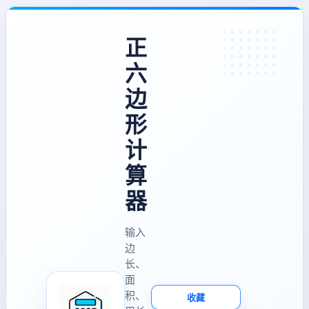
正
六
边
形
计
算
器
输入
边
长、
面
积、
收藏