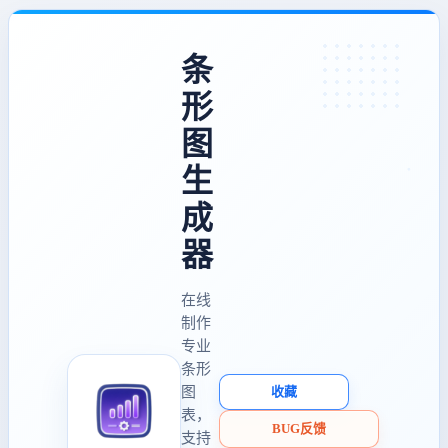
条
形
图
生
成
器
在线
制作
专业
条形
图
收藏
表，
BUG反馈
支持