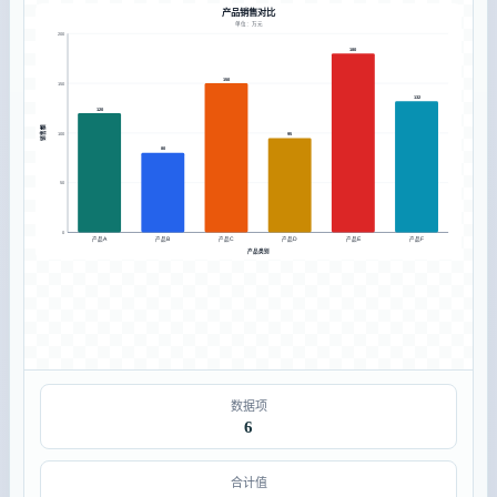
产品销售对比
单位：万元
200
180
150
150
132
120
销售额
100
95
80
50
0
产品A
产品B
产品C
产品D
产品E
产品F
产品类别
数据项
6
合计值