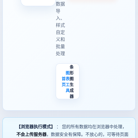
数据
导
入、
样式
自定
义和
批量
处理
条
图
形
首
表
图
页
工
生
具
成
器
【浏览器执行模式】
： 您的所有数据均在浏览器中处理，
不会上传服务器
，数据安全有保障。不放心的，可等待页面