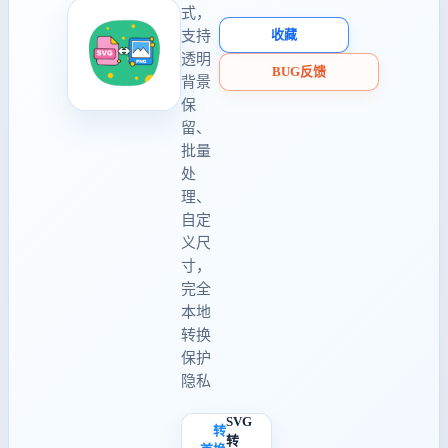
式，
收藏
支持
透明
BUG反馈
背景
保
留、
批量
处
理、
自定
义尺
寸，
完全
本地
转换
保护
隐私
SVG
转
转