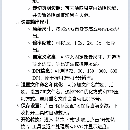
域。
裁切透明边距：
可去除四周空白透明区域，
并设置透明阈值和留白边距。
设置输出尺寸：
原始尺寸：
按照SVG自身宽高或viewBox导
出。
倍率缩放：
可按1x、1.5x、2x、3x、4x导
出。
自定义宽高：
可输入固定像素尺寸，并选择
等比适应、等比铺满或拉伸填满。
DPI信息：
可选择72、96、150、300、600
DPI，便于按用途标记分辨率。
设置文件命名和优化：
可添加文件名前缀、后
缀，设置ZIP文件名，选择PNG优化方式和ZIP压
缩方式。遇到重名文件会自动追加序号。
保存设置：
点击“保存设置”可保存当前参数，下
次打开工具时自动载入。
开始转换：
进入“转换下载”步骤后点击“开始转
换”，工具会逐个处理所有SVG并显示进度。