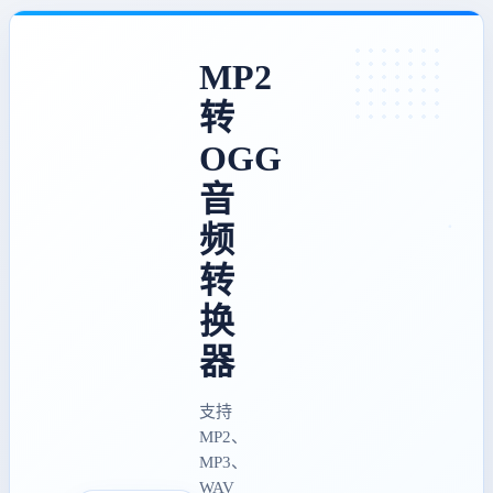
MP2
转
OGG
音
频
转
换
器
支持
MP2、
MP3、
WAV