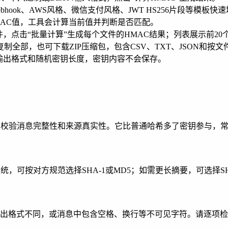
ebhook、AWS风格、微信支付风格、JWT HS256片段等模板
MAC值，工具会计算当前值并判断是否匹配。
件，点击“批量计算”生成每个文件的HMAC结果；列表展示前2
制全部，也可下载ZIP压缩包，包含CSV、TXT、JSON和按
输出格式和随机密钥长度，密钥内容不会保存。
校验消息完整性和来源真实性。它比普通哈希多了密钥参与，常用于
，可按对方规范选择SHA-1或MD5；如需更长摘要，可选择SHA-3
出格式不同，或消息中包含空格、换行等不可见字符。请逐项检