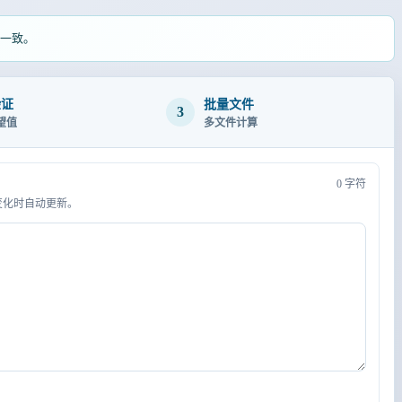
一致。
验证
批量文件
3
望值
多文件计算
0 字符
容变化时自动更新。