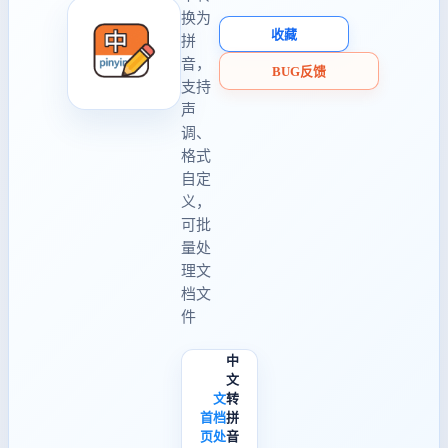
换为
收藏
拼
音，
BUG反馈
支持
声
调、
格式
自定
义，
可批
量处
理文
档文
件
中
文
文
转
首
档
拼
页
处
音