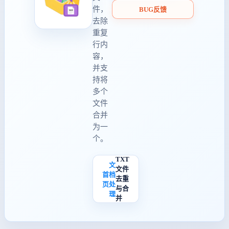
件，
BUG反馈
去除
重复
行内
容，
并支
持将
多个
文件
合并
为一
个。
TXT
文
文件
首
档
去重
页
处
与合
理
并