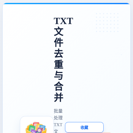
TXT
文
件
去
重
与
合
并
批量
处理
TXT
收藏
文