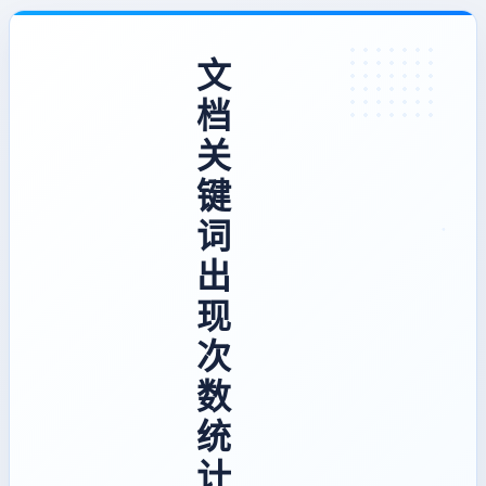
文
档
关
键
词
出
现
次
数
统
计