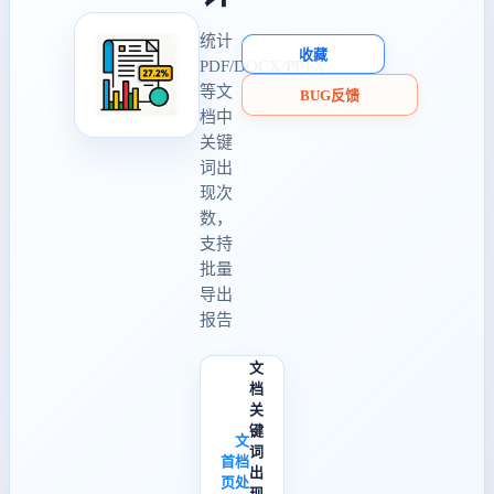
统计
收藏
PDF/DOCX/PPTX
等文
BUG反馈
档中
关键
词出
现次
数，
支持
批量
导出
报告
文
档
关
键
文
词
首
档
出
页
处
现