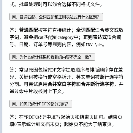
式。批量处理时可以混合选择不同格式文件。
问：普通匹配、全词匹配和正则表达式有什么区别？
答：
普通匹配
按字符直接统计；
全词匹配
适合英文或数
字词，避免把cat匹配到category中；
正则表达式
适合编
号、日期、订单号等规则内容，例如
。
INV-\d+
问：为什么统计结果和看到的内容不完全一致？
答：常见原因包括PDF文字提取顺序与排版顺序存在差
异、关键词被换行或空格拆开、英文单词被断行连字符
分割。可尝试启用
合并空白字符
和
合并断行连字符
，并
通过命中片段核对上下文。
问：如何只统计PDF的部分页码？
答：在“PDF页码”中填写起始页和结束页即可。结束页
填0表示统计到文档末页；起始页不能大于结束页。