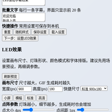
批量文字
每行一条字幕，界面只显示前 20 条
快捷操作
常用设置可保存到本机
重置
随机样式
保存设置
载入设置
下一步：设置LED效果
LED效果
设置画布尺寸、灯珠形状、颜色模式和字体排版。建议先用场
景预设，再细调参数。
刷新预览
画布尺寸
尺寸越大，GIF 生成耗时越久
宽度(px)
高度(px)
快捷尺寸
小屏
横幅
标准
高清
点阵参数
灯珠越小，细节越多，生成耗时也会增加
点大小
4
px
点间距
1
px