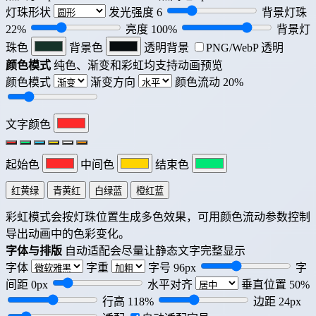
灯珠形状
发光强度
6
背景灯珠
22
%
亮度
100
%
背景灯
珠色
背景色
透明背景
PNG/WebP 透明
颜色模式
纯色、渐变和彩虹均支持动画预览
颜色模式
渐变方向
颜色流动
20
%
文字颜色
起始色
中间色
结束色
红黄绿
青黄红
白绿蓝
橙红蓝
彩虹模式会按灯珠位置生成多色效果，可用颜色流动参数控制
导出动画中的色彩变化。
字体与排版
自动适配会尽量让静态文字完整显示
字体
字重
字号
96
px
字
间距
0
px
水平对齐
垂直位置
50
%
行高
118
%
边距
24
px