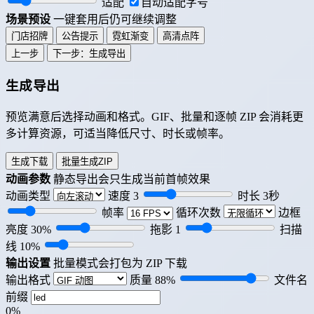
适配
自动适配字号
场景预设
一键套用后仍可继续调整
门店招牌
公告提示
霓虹渐变
高清点阵
上一步
下一步：生成导出
生成导出
预览满意后选择动画和格式。GIF、批量和逐帧 ZIP 会消耗更
多计算资源，可适当降低尺寸、时长或帧率。
生成下载
批量生成ZIP
动画参数
静态导出会只生成当前首帧效果
动画类型
速度
3
时长
3
秒
帧率
循环次数
边框
亮度
30
%
拖影
1
扫描
线
10
%
输出设置
批量模式会打包为 ZIP 下载
输出格式
质量
88
%
文件名
前缀
0%