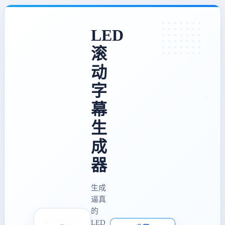
LED
滚
动
字
幕
生
成
器
生成
逼真
的
LED