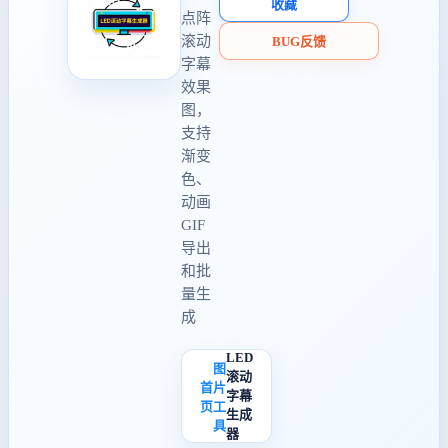
收藏
点阵
滚动
BUG反馈
字幕
效果
图，
支持
渐变
色、
动画
GIF
导出
和批
量生
成
LED
图
滚动
首
片
字幕
页
工
生成
具
器