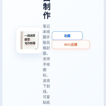
制
作
笔记
本线
收藏
圈手
账风
BUG反馈
格封
面，
支持
手绘
圈
标、
波浪
下划
线、
可爱
贴纸