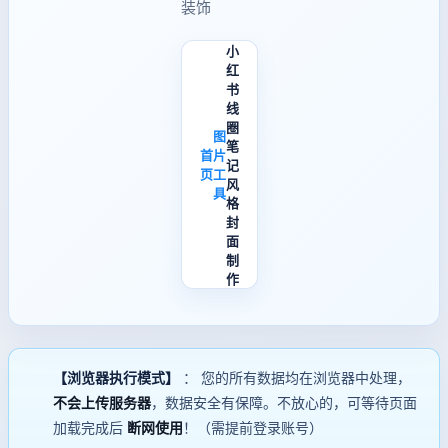
装饰
小
红
书
线
圈
图
笔
首
片
记
页
工
风
具
格
封
面
制
作
【浏览器执行模式】
： 您的所有数据均在浏览器中处理，
不会上传服务器
，数据安全有保障。不放心的，可等待页面
加载完成后
断网使用
！（需提前登录账号）