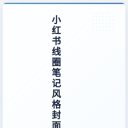
小
红
书
线
圈
笔
记
风
格
封
面