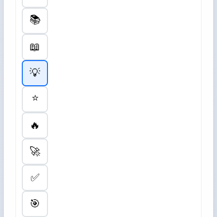
📚
📖
💡
⭐
🔥
🚀
✅
🎯