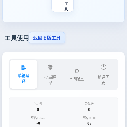
工
具
工具使用
返回旧版工具
📚
🕐
📝
⚙️
单篇翻
批量翻
翻译历
API配置
译
译
史
字符数
段落数
0
0
预估Token
预估时间
~0
0s