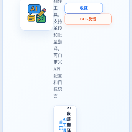
翻译
工
收藏
具，
BUG反馈
支持
单段
和批
量翻
译，
可自
定义
API
配置
和目
标语
言
AI
段
AI
落
首
工
翻
页
具
译