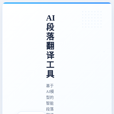
AI
段
落
翻
译
工
具
基于
AI模
型的
智能
段落