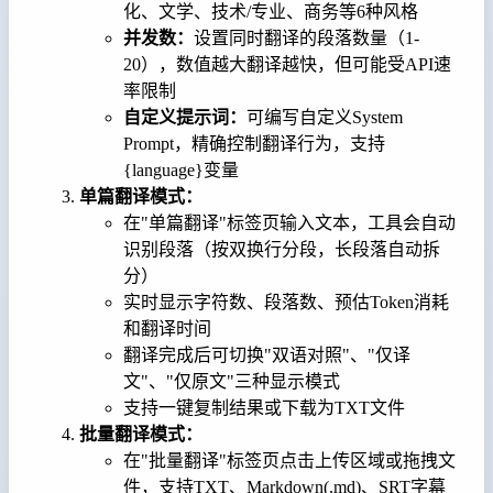
化、文学、技术/专业、商务等6种风格
并发数：
设置同时翻译的段落数量（1-
20），数值越大翻译越快，但可能受API速
率限制
自定义提示词：
可编写自定义System
Prompt，精确控制翻译行为，支持
{language}变量
单篇翻译模式：
在"单篇翻译"标签页输入文本，工具会自动
识别段落（按双换行分段，长段落自动拆
分）
实时显示字符数、段落数、预估Token消耗
和翻译时间
翻译完成后可切换"双语对照"、"仅译
文"、"仅原文"三种显示模式
支持一键复制结果或下载为TXT文件
批量翻译模式：
在"批量翻译"标签页点击上传区域或拖拽文
件，支持TXT、Markdown(.md)、SRT字幕