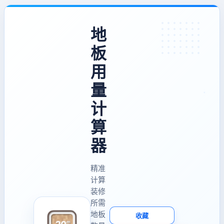
地
板
用
量
计
算
器
精准
计算
装修
所需
地板
收藏