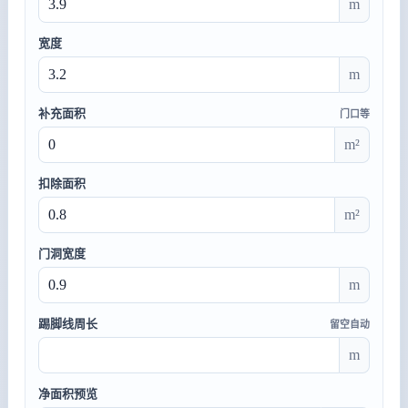
m
宽度
m
补充面积
门口等
m²
扣除面积
m²
门洞宽度
m
踢脚线周长
留空自动
m
净面积预览