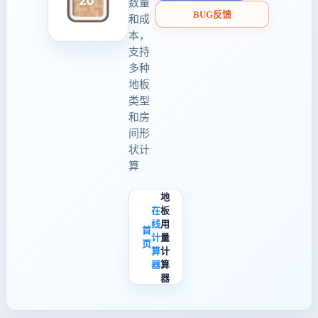
数量
BUG反馈
和成
本，
支持
多种
地板
类型
和房
间形
状计
算
地
在
板
线
用
首
计
量
页
算
计
器
算
器