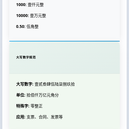
1000:
壹仟元整
10000:
壹万元整
0.50:
伍角整
大写数字规范
大写数字:
壹贰叁肆伍陆柒捌玖拾
单位:
拾佰仟万亿元角分
特殊字:
零整正
应用:
支票、合同、发票等