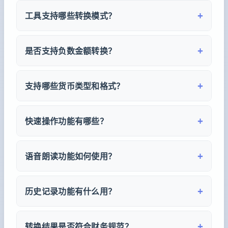
中文大写金额是使用「壹贰叁肆伍陆柒捌玖拾」
等大写汉字表示的金额形式，主要用于支票、合
+
工具支持哪些转换模式？
同、发票等正式财务文档中，具有防篡改的作
工具支持双向转换：「数字转大写」可将123.45
用，是中国财务规范的重要组成部分。
转换为「壹佰贰拾叁元肆角伍分」；「大写转数
+
是否支持负数金额转换？
字」可将中文大写金额还原为阿拉伯数字，方便
支持负数金额转换。输入负数如-1000，会转换为
财务核对和数据录入。
「负壹仟元整」。这在财务处理中非常实用，如
+
支持哪些货币类型和格式？
处理退款、亏损等负值金额场景。
货币类型支持人民币（元角分）、美元、欧元和
通用金额。格式方面提供财务格式（壹贰叁）、
+
快速操作功能有哪些？
正式文档（一二三）、简化格式和繁体格式（壹
快速操作包括：验证金额有效性、四舍五入到元
貳參），满足不同场景需求。
或角、去除重复金额、升序或降序排列、千分位
+
语音朗读功能如何使用？
格式化显示、格式检查等功能，帮助快速处理批
转换完成后，点击「朗读」按钮即可听取中文大
量金额数据。
写金额的语音播报。此功能适用于需要核对金额
+
历史记录功能有什么用？
或无障碍使用的场景，使用系统自带的语音合成
工具会自动保存转换历史（本地存储），方便查
技术。
看和复用之前的转换结果。可快速复制历史记录
+
转换结果是否符合财务规范？