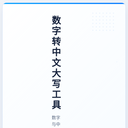
数
字
转
中
文
大
写
工
具
数字
与中