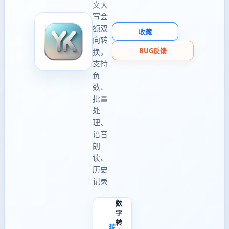
文大
写金
额双
收藏
向转
BUG反馈
换，
支持
负
数、
批量
处
理、
语音
朗
读、
历史
记录
数
字
转
转