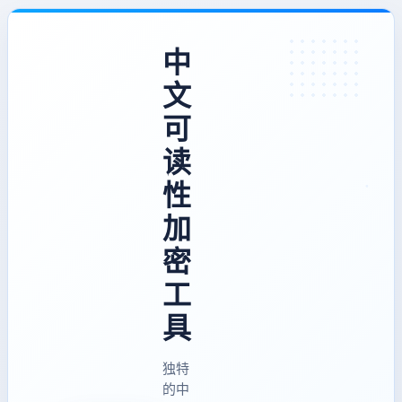
中
文
可
读
性
加
密
工
具
独特
的中