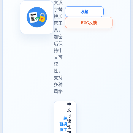
文汉
字替
收藏
换加
BUG反馈
密工
具，
加密
后保
持中
文可
读
性，
支持
多种
风格
中
文
可
转
读
首
换
性
页
工
加