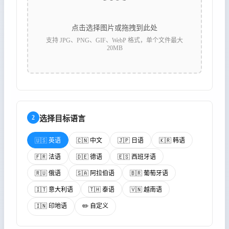
点击选择图片或拖拽到此处
支持 JPG、PNG、GIF、WebP 格式，单个文件最大
20MB
2
选择目标语言
🇺🇸 英语
🇨🇳 中文
🇯🇵 日语
🇰🇷 韩语
🇫🇷 法语
🇩🇪 德语
🇪🇸 西班牙语
🇷🇺 俄语
🇸🇦 阿拉伯语
🇧🇷 葡萄牙语
🇮🇹 意大利语
🇹🇭 泰语
🇻🇳 越南语
🇮🇳 印地语
✏️ 自定义