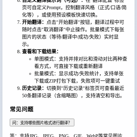
自定义翻译提示词（可选）：
在"翻译配置"标签
页可自定义Prompt，控制翻译风格（正式/口语/简
化等），或使用预设模板快速切换。
开始翻译：
点击"开始翻译"按钮，翻译过程中可
随时点击"取消翻译"中止操作。批量模式下每张
图片的状态（等待/翻译中/成功/失败）实时显
示。
查看和下载结果：
单图模式：支持并排对比和滑动对比两种查
看方式，可直接下载或重新翻译
批量模式：显示成功/失败统计，支持单张
下载或ZIP打包下载，失败项可一键重试
历史记录：
切换到"历史记录"标签页可查看最近
50条翻译记录（含缩略图），支持清空和导出。
常见问题
问：支持哪些图片格式进行翻译？
答：支持JPG、JPEG、PNG、GIF、WebP等常见图片