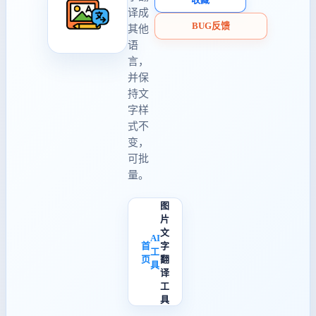
译成
BUG反馈
其他
语
言，
并保
持文
字样
式不
变，
可批
量。
图
片
文
AI
首
字
工
页
翻
具
译
工
具