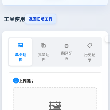
工具使用
返回旧版工具
🖼️
📚
📋
⚙️
翻译配
单图翻
批量翻
历史记
置
译
译
录
1
上传图片
🖼️