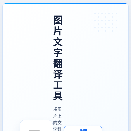
图
片
文
字
翻
译
工
具
将图
片上
的文
字翻
收藏