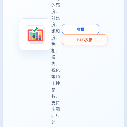
的亮
度、
对比
度、
收藏
饱和
度、
BUG反馈
色
相、
模
糊、
锐化
等10
多种
参
数，
支持
多图
同时
处