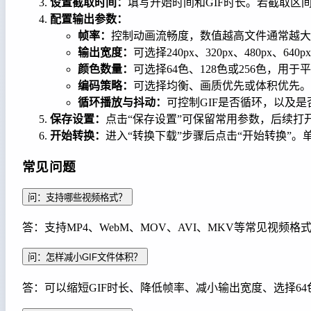
设置截取时间：
填写开始时间和GIF时长。若截取区
配置输出参数：
帧率：
控制动画流畅度，数值越高文件通常越大
输出宽度：
可选择240px、320px、480px、
颜色数量：
可选择64色、128色或256色，用
编码策略：
可选择均衡、画质优先或体积优先。
循环播放与抖动：
可控制GIF是否循环，以及
保存设置：
点击“保存设置”可保留常用参数，后续打
开始转换：
进入“转换下载”步骤后点击“开始转换”。
常见问题
问：支持哪些视频格式？
答：支持MP4、WebM、MOV、AVI、MKV等常见视频
问：怎样减小GIF文件体积？
答：可以缩短GIF时长、降低帧率、减小输出宽度、选择6