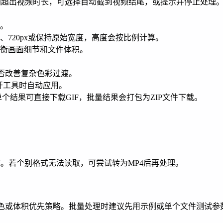
间超出视频时长，可选择自动截到视频结尾，或提示并停止处理
。
640px、720px或保持原始宽度，高度会按比例计算。
于平衡画面细节和文件体积。
是否改善复杂色彩过渡。
开工具时自动应用。
单个结果可直接下载GIF，批量结果会打包为ZIP文件下载。
格式。若个别格式无法读取，可尝试转为MP4后再处理。
4色或体积优先策略。批量处理时建议先用示例或单个文件测试参