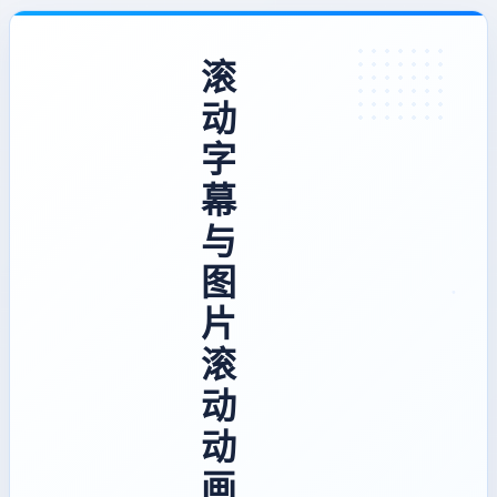
滚
动
字
幕
与
图
片
滚
动
动
画