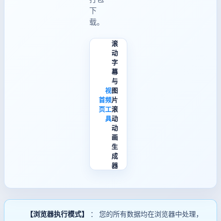
下
载。
滚
动
字
幕
与
视
图
首
频
片
页
工
滚
具
动
动
画
生
成
器
【浏览器执行模式】
： 您的所有数据均在浏览器中处理，