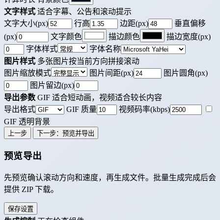
文字样式
适合字幕、公告和滚动提示
文字大小(px)
行高
边距(px)
垂直偏移
(px)
文字颜色
描边颜色
描边宽度(px)
字体样式
字体名称
图片样式
多张图片按当前方向拼接滚动
图片缩放模式
图片间距(px)
图片圆角(px)
图片留边(px)
导出参数
GIF 适合短动画，视频适合较长内容
导出格式
GIF 质量
视频码率(kbps)
GIF 透明背景
上一步
下一步：预览并导出
预览导出
先预览确认滚动方向和速度，再生成文件。批量生成完成后会
提供 ZIP 下载。
保存设置