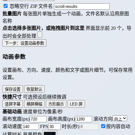
忽略空行
ZIP 文件名
批量图片
每张图片单独生成一个动画，文件名默认沿用原图
名称
点击选择多张图片，或拖拽图片到这里
界面显示前 20 个，导
出时会全部处理
下一步：设置动画参数
动画参数
设置画布、方向、速度、颜色和文字或图片细节。可保存常用
设置。
保存设置
恢复默认
快捷尺寸
可选预设后继续微调
竖屏字幕
横屏横幅
方形展示
LED 屏
基础动画
速度单位为像素/秒
画布宽度(px)
画布高度(px)
滚动方向
滚动速度
FPS
时长(秒)
按内容自动
计算时长
背景颜色