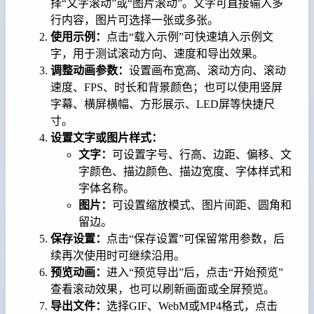
择“文字滚动”或“图片滚动”。文字可直接输入多
行内容，图片可选择一张或多张。
使用示例：
点击“载入示例”可快速填入示例文
字，用于测试滚动方向、速度和导出效果。
调整动画参数：
设置画布宽高、滚动方向、滚动
速度、FPS、时长和背景颜色；也可以使用竖屏
字幕、横屏横幅、方形展示、LED屏等快捷尺
寸。
设置文字或图片样式：
文字：
可设置字号、行高、边距、偏移、文
字颜色、描边颜色、描边宽度、字体样式和
字体名称。
图片：
可设置缩放模式、图片间距、圆角和
留边。
保存设置：
点击“保存设置”可保留常用参数，后
续再次使用时可继续沿用。
预览动画：
进入“预览导出”后，点击“开始预览”
查看滚动效果，也可以刷新画面或全屏预览。
导出文件：
选择GIF、WebM或MP4格式，点击