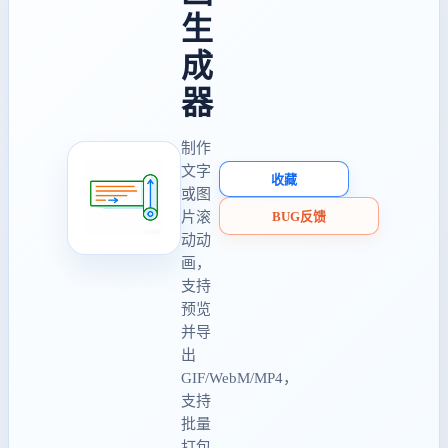
生
成
器
制作
文字
收藏
或图
片滚
BUG反馈
动动
画，
支持
预览
并导
出
GIF/WebM/MP4，
支持
批量
打包