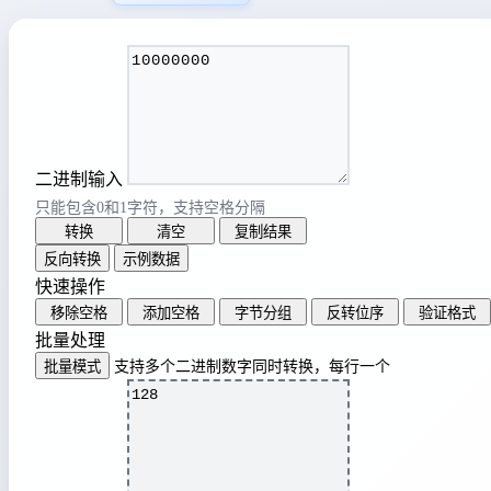
二进制输入
只能包含0和1字符，支持空格分隔
转换
清空
复制结果
反向转换
示例数据
快速操作
移除空格
添加空格
字节分组
反转位序
验证格式
批量处理
批量模式
支持多个二进制数字同时转换，每行一个