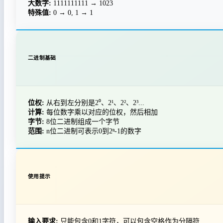
大数字:
1111111111 → 1023
特殊值:
0 → 0, 1 → 1
二进制基础
位权:
从右到左分别是2⁰、2¹、2²、2³...
计算:
每位数字乘以对应的位权，然后相加
字节:
8位二进制组成一个字节
范围:
n位二进制可表示0到2ⁿ-1的数字
使用提示
输入要求:
只能包含0和1字符，可以包含空格作为分隔符