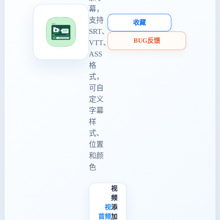
幕，
支持
收藏
SRT、
BUG反馈
VTT、
ASS
格
式，
可自
定义
字幕
样
式、
位置
和颜
色
视
频
视
添
首
频
加